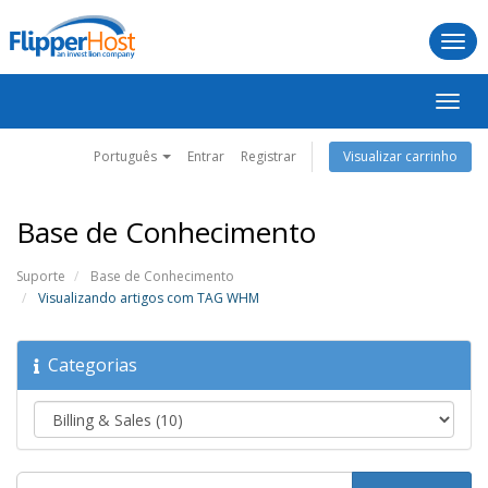
Togg
navi
Alter
nave
Português
Entrar
Registrar
Visualizar carrinho
Base de Conhecimento
Suporte
Base de Conhecimento
Visualizando artigos com TAG WHM
Categorias