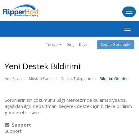
Togg
navi
Gezi
değişt
Türkçe
Giriş
Kayıt
Sepeti Görüntüle
Yeni Destek Bildirimi
Ana Sayfa
Müşteri Paneli
Destek Taleplerim
Bildirim Gönder
Sorunlarınızın çözümünü Bilgi Merkezi'nde bulamadıysanız,
aşağıdan ilgili departmanı seçerek destek için bizlere bildirim
gönderebilirsiniz.
Support
Support