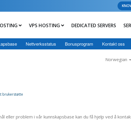
KNO
OSTING
VPS HOSTING
DEDICATED SERVERS
SE
kapsbase
Nettverksstatus
Bonusprogram
Kontakt oss
Norwegian
t brukerstøtte
mål eller problem i vår kunnskapsbase kan du få hjelp ved å konta