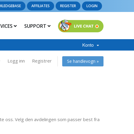
WLEDGEBASE
AFFILIATES
REGISTER
LOGIN
RVICES
SUPPORT
Konto
Logg inn
Registrer
Se handlevogn »
kte oss. Velg den avdelingen som passer best fra