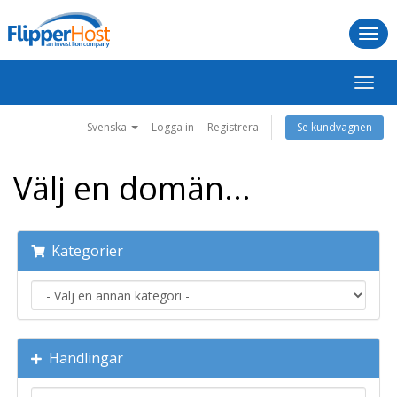
Togg
navi
Växla
navig
Svenska
Logga in
Registrera
Se kundvagnen
Välj en domän...
Kategorier
Handlingar