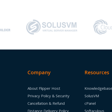
Company
Resources
About Flipper Host
Knowledgebas
Privacy Policy & Security
SolusVM
Cancellation & Refund
cPanel
Distance Delivery Policy
Softaculous