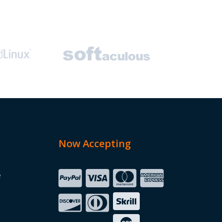
Now Accepting
e