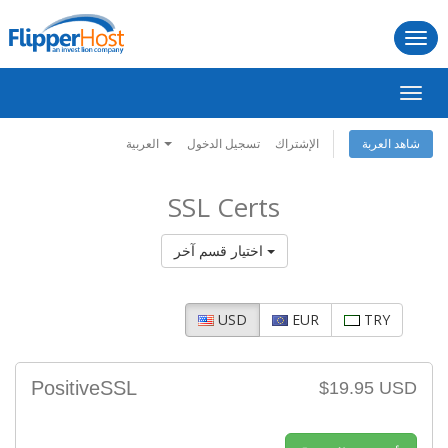
Togg
navi
تبديل
التنقل
الإشتراك
تسجيل الدخول
العربية
شاهد العربة
SSL Certs
اختيار قسم آخر
USD
EUR
TRY
PositiveSSL
$19.95 USD