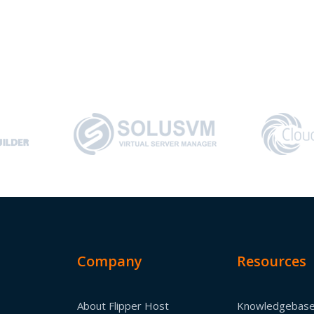
Company
Resources
About Flipper Host
Knowledgebas