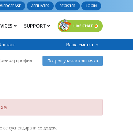
WLEDGEBASE
AFFILIATES
REGISTER
LOGIN
RVICES
SUPPORT
Контакт
Ваша сметка
Креирај профил
Потрошувачка кошничка
иха
е се суспендирани се додека