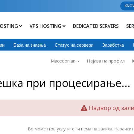
KNO
OSTING
VPS HOSTING
DEDICATED SERVERS
SE
ии
База на знаења
Статус на сервери
Заработка
Macedonian
Најава на профил
ешка при процесирање...
Надвор од зал
Во моментов услугите ги нема на залиха. Нарачкит