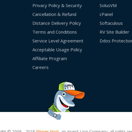
Privacy Policy & Security
SolusVM
Cancellation & Refund
cPanel
Distance Delivery Policy
Softaculous
Terms and Conditions
RV Site Builder
Service Level Agreement
Ddos Protectio
Acceptable Usage Policy
Affiliate Program
Careers
ight © 2009 - 2018
Flipper Host,
an Invest Lion Company, all rights re