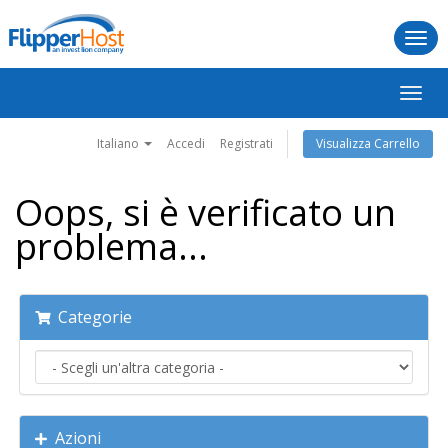
Togg
navi
Attiva
Navig
Italiano
Accedi
Registrati
Visualizza Carrello
Oops, si è verificato un
problema...
Categorie
Azioni