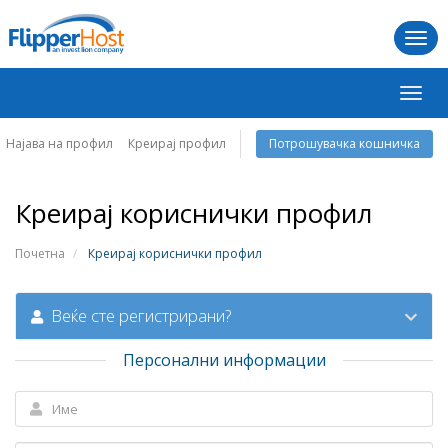
Togg
navi
Вклу
ја
навиг
Најава на профил
Креирај профил
Потрошувачка кошничка
Креирај кориснички профил
Почетна
Креирај кориснички профил
Веќе сте регистрирани?
Персонални информации