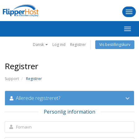
Togg
navi
Skift
navig
Dansk
Log ind
Registrer
Vis bestillingskurv
Registrer
Support
Registrer
Allerede registreret?
Personlig information