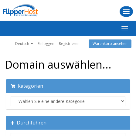
Togg
navi
Navig
ein-/
Deutsch
Einloggen
Registrieren
Warenkorb ansehen
Domain auswählen...
Kategorien
Durchführen