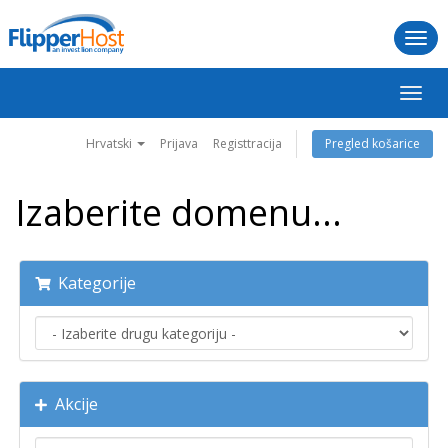
Togg
navi
Preba
navig
Hrvatski
Prijava
Registtracija
Pregled košarice
Izaberite domenu...
Kategorije
Akcije