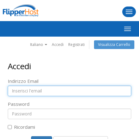
Togg
navi
Attiva
Navig
Italiano
Accedi
Registrati
Visualizza Carrello
Accedi
Indirizzo Email
Password
Ricordami