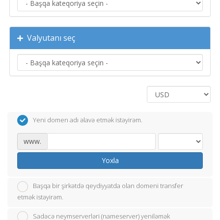
Valyutanı seç
Yeni domen adı əlavə etmək istəyirəm.
www.
Yoxla
Başqa bir şirkətdə qeydiyyatda olan domeni transfer
etmək istəyirəm.
Sadəcə neymserverləri (nameserver) yeniləmək