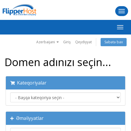
Togg
navi
Naviq
keçid
Azerbaijani
Giriş
Qeydiyyat
Səbətə bax
Domen adınızı seçin...
Kateqoriyalar
Əməliyyatlar