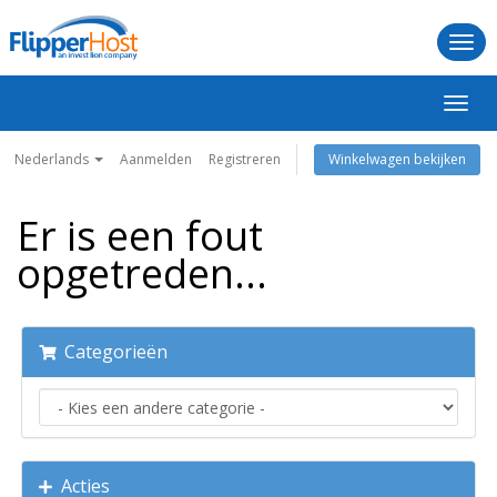
Togg
navi
Navig
in-/u
Nederlands
Aanmelden
Registreren
Winkelwagen bekijken
Er is een fout
opgetreden...
Categorieën
Acties