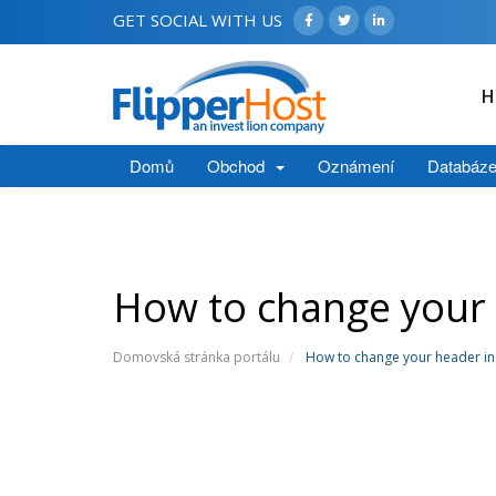
GET SOCIAL WITH US
H
Domů
Obchod
Oznámení
Databáze
How to change your
Domovská stránka portálu
How to change your header i