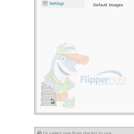
4)
Or select one from the list to use.