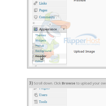
3)
Scroll down. Click
Browse
to upload your ow