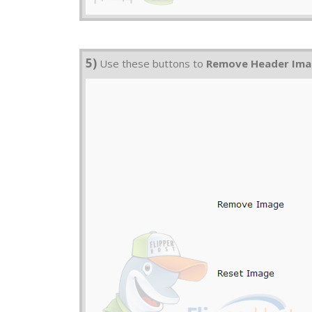
5)
Use these buttons to
Remove Header Im