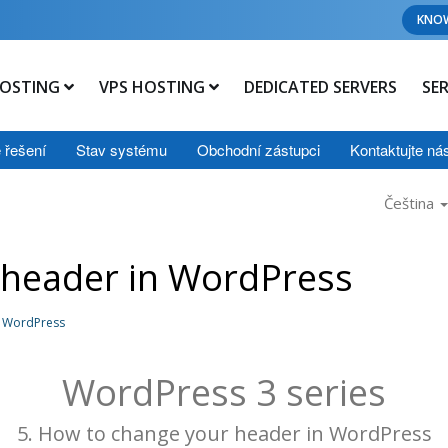
KNO
OSTING
VPS HOSTING
DEDICATED SERVERS
SE
 řešení
Stav systému
Obchodní zástupci
Kontaktujte ná
Čeština
 header in WordPress
n WordPress
WordPress 3 series
5. How to change your header in WordPress