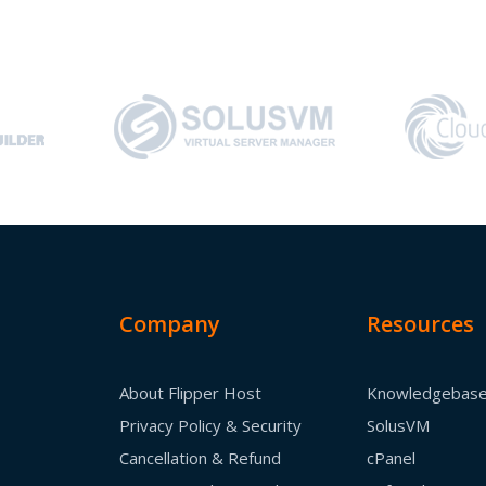
Company
Resources
About Flipper Host
Knowledgebas
Privacy Policy & Security
SolusVM
Cancellation & Refund
cPanel