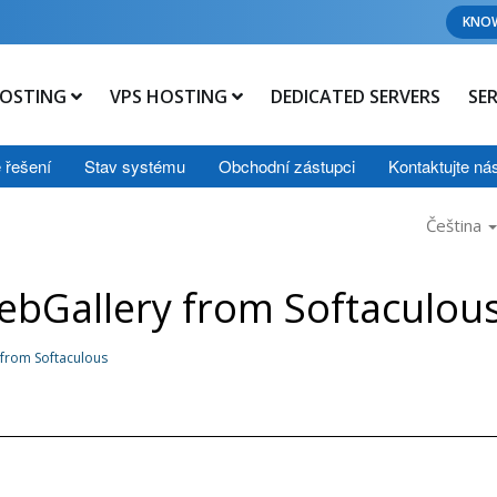
KNO
OSTING
VPS HOSTING
DEDICATED SERVERS
SE
 řešení
Stav systému
Obchodní zástupci
Kontaktujte ná
Čeština
WebGallery from Softaculou
 from Softaculous