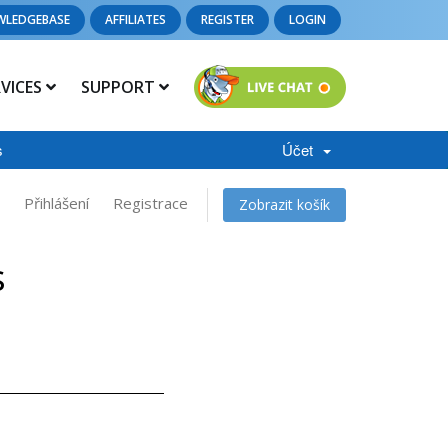
WLEDGEBASE
AFFILIATES
REGISTER
LOGIN
RVICES
SUPPORT
s
Účet
Přihlášení
Registrace
Zobrazit košík
s